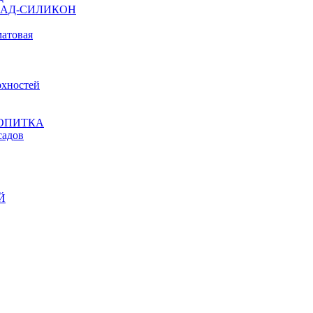
ФАСАД-СИЛИКОН
атовая
рхностей
ОПИТКА
адов
Й