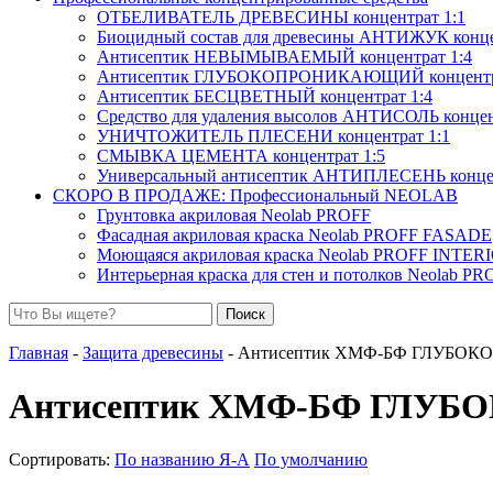
ОТБЕЛИВАТЕЛЬ ДРЕВЕСИНЫ концентрат 1:1
Биоцидный состав для древесины АНТИЖУК конце
Антисептик НЕВЫМЫВАЕМЫЙ концентрат 1:4
Антисептик ГЛУБОКОПРОНИКАЮЩИЙ концентра
Антисептик БЕСЦВЕТНЫЙ концентрат 1:4
Средство для удаления высолов АНТИСОЛЬ концен
УНИЧТОЖИТЕЛЬ ПЛЕСЕНИ концентрат 1:1
СМЫВКА ЦЕМЕНТА концентрат 1:5
Универсальный антисептик АНТИПЛЕСЕНЬ концен
СКОРО В ПРОДАЖЕ: Профессиональный NEOLAB
Грунтовка акриловая Neolab PROFF
Фасадная акриловая краска Neolab PROFF FASADE
Моющаяся акриловая краска Neolab PROFF INT
Интерьерная краска для стен и потолков Neolab 
Поиск
Главная
-
Защита древесины
- Антисептик ХМФ-БФ ГЛУБ
Антисептик ХМФ-БФ ГЛ
Сортировать:
По названию Я-А
По умолчанию