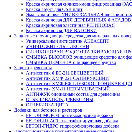
Краска акриловая силикон-модифицированная 
Краска-грунт для OSB плит
Эмаль акриловая УНИВЕРСАЛЬНАЯ шелковисто-м
Краска акриловая ДЛЯ ДЕРЕВЯННЫХ ФАСАДОВ
Краска акриловая эластичная РЕЗИНОВАЯ
Краска акриловая ДЛЯ ВАГОНКИ
Защитные и очищающие средства для минеральных пове
Универсальный антисептик АКВАСЕПТ
УНИЧТОЖИТЕЛЬ ПЛЕСЕНИ
СИЛИКОНОВАЯ ВОДООТТАЛКИВАЮЩАЯ ПР
СМЫВКА ВЫСОЛОВ очищающее средство для фас
СМЫВКА ЦЕМЕНТА очищающее средство
Защита древесины
Антисептик ФБС-211 БЕСЦВЕТНЫЙ
Антисептик ХМФ-221 САНИРУЮЩИЙ
Антисептик ХМФ-БФ ГЛУБОКОПРОНИКАЮЩИ
Антисептик ХМ-11 НЕВЫМЫВАЕМЫЙ
АНТИЖУК биоцидный состав для древесины
ОТБЕЛИВАТЕЛЬ ДРЕВЕСИНЫ
ОГНЕБИОЗАЩИТА
Добавки для бетонов и растворов
БЕТОН-МОРОЗ противоморозная добавка
БЕТОН-ПЛАСТ пластифицирующая добавка
БЕТОН-ГИДРО гидрофобизирующая добавка
Профессиональные концентрированные средства