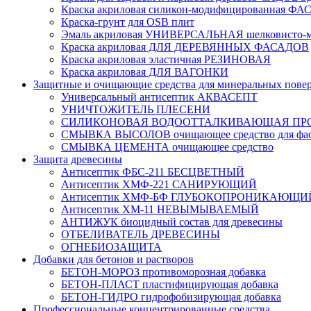
Краска акриловая силикон-модифицированная 
Краска-грунт для OSB плит
Эмаль акриловая УНИВЕРСАЛЬНАЯ шелковисто-м
Краска акриловая ДЛЯ ДЕРЕВЯННЫХ ФАСАДОВ
Краска акриловая эластичная РЕЗИНОВАЯ
Краска акриловая ДЛЯ ВАГОНКИ
Защитные и очищающие средства для минеральных пове
Универсальный антисептик АКВАСЕПТ
УНИЧТОЖИТЕЛЬ ПЛЕСЕНИ
СИЛИКОНОВАЯ ВОДООТТАЛКИВАЮЩАЯ ПР
СМЫВКА ВЫСОЛОВ очищающее средство для фас
СМЫВКА ЦЕМЕНТА очищающее средство
Защита древесины
Антисептик ФБС-211 БЕСЦВЕТНЫЙ
Антисептик ХМФ-221 САНИРУЮЩИЙ
Антисептик ХМФ-БФ ГЛУБОКОПРОНИКАЮЩИ
Антисептик ХМ-11 НЕВЫМЫВАЕМЫЙ
АНТИЖУК биоцидный состав для древесины
ОТБЕЛИВАТЕЛЬ ДРЕВЕСИНЫ
ОГНЕБИОЗАЩИТА
Добавки для бетонов и растворов
БЕТОН-МОРОЗ противоморозная добавка
БЕТОН-ПЛАСТ пластифицирующая добавка
БЕТОН-ГИДРО гидрофобизирующая добавка
Профессиональные концентрированные средства