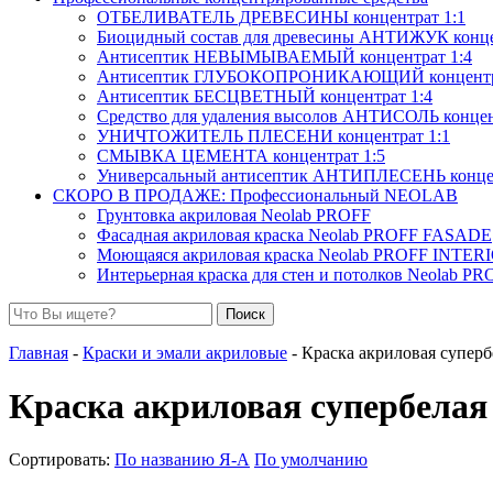
ОТБЕЛИВАТЕЛЬ ДРЕВЕСИНЫ концентрат 1:1
Биоцидный состав для древесины АНТИЖУК конце
Антисептик НЕВЫМЫВАЕМЫЙ концентрат 1:4
Антисептик ГЛУБОКОПРОНИКАЮЩИЙ концентра
Антисептик БЕСЦВЕТНЫЙ концентрат 1:4
Средство для удаления высолов АНТИСОЛЬ концен
УНИЧТОЖИТЕЛЬ ПЛЕСЕНИ концентрат 1:1
СМЫВКА ЦЕМЕНТА концентрат 1:5
Универсальный антисептик АНТИПЛЕСЕНЬ концен
СКОРО В ПРОДАЖЕ: Профессиональный NEOLAB
Грунтовка акриловая Neolab PROFF
Фасадная акриловая краска Neolab PROFF FASADE
Моющаяся акриловая краска Neolab PROFF INT
Интерьерная краска для стен и потолков Neolab 
Поиск
Главная
-
Краски и эмали акриловые
- Краска акриловая суп
Краска акриловая супербе
Сортировать:
По названию Я-А
По умолчанию