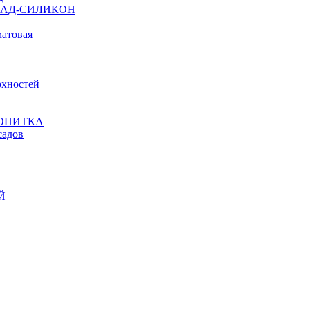
ФАСАД-СИЛИКОН
атовая
рхностей
ОПИТКА
адов
Й