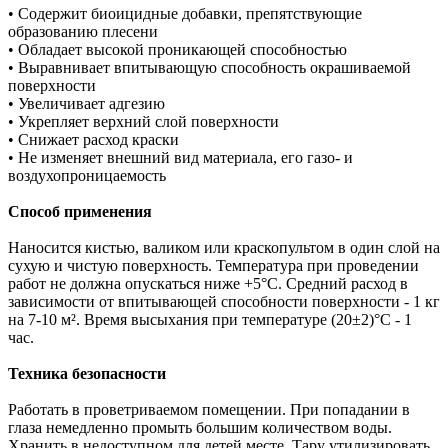
• Содержит биоицидные добавки, препятствующие
образованию плесени
• Обладает высокой проникающей способностью
• Выравнивает впитывающую способность окрашиваемой
поверхности
• Увеличивает адгезию
• Укрепляет верхний слой поверхности
• Снижает расход краски
• Не изменяет внешний вид материала, его газо- и
воздухопроницаемость
Способ применения
Наносится кистью, валиком или краскопультом в один слой на
сухую и чистую поверхность. Температура при проведении
работ не должна опускаться ниже +5°C. Средний расход в
зависимости от впитывающей способности поверхности - 1 кг
на 7-10 м². Время высыхания при температуре (20±2)°C - 1
час.
Техника безопасности
Работать в проветриваемом помещении. При попадании в
глаза немедленно промыть большим количеством воды.
Хранить в недоступном для детей месте. Тару утилизировать