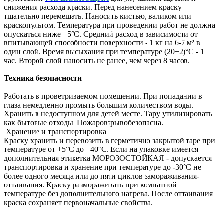
снижения расхода краски. Перед нанесением краску
тщательно перемешать. Наносить кистью, валиком или
краскопультом. Температура при проведении работ не должна
опускаться ниже +5°С. Средний расход в зависимости от
впитывающей способности поверхности - 1 кг на 6-7 м² в
один слой. Время высыхания при температуре (20±2)°С - 1
час. Второй слой наносить не ранее, чем через 8 часов.
Техника безопасности
Работать в проветриваемом помещении. При попадании в
глаза немедленно промыть большим количеством воды.
Хранить в недоступном для детей месте. Тару утилизировать
как бытовые отходы. Пожаровзрывобезопасна.
Хранение и транспортировка
Краску хранить и перевозить в герметично закрытой таре при
температуре от +5°С до +40°С. Если на упаковке имеется
дополнительная этикетка МОРОЗОСТОЙКАЯ - допускается
транспортировка и хранение при температуре до -30°С не
более одного месяца или до пяти циклов замораживания-
оттаивания. Краску размораживать при комнатной
температуре без дополнительного нагрева. После оттаивания
краска сохраняет первоначальные свойства.